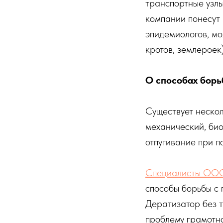
транспортные узл
компании понесут 
эпидемиологов, мо
кротов, землероек
О способах борь
Существует нескол
механический, био
отпугивание при п
Специалисты ОО
способы борьбы с 
Дератизатор без т
проблему грамотно