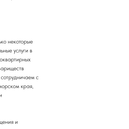
ько некоторые
ьные услуги в
гоквартирных
овариществ
 сотрудничаем с
морском края,
и
щения и