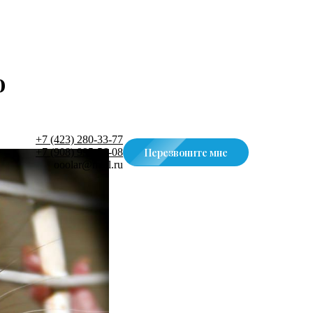
о
+7 (423) 280-33-77
Перезвоните мне
+7 (908) 995-56-08
ooolar@mail.ru