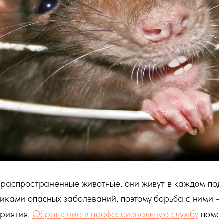
 распространенные животные, они живут в каждом по
иками опасных заболеваний, поэтому борьба с ними 
риятия.
Обращение в профессиональную службу
помо