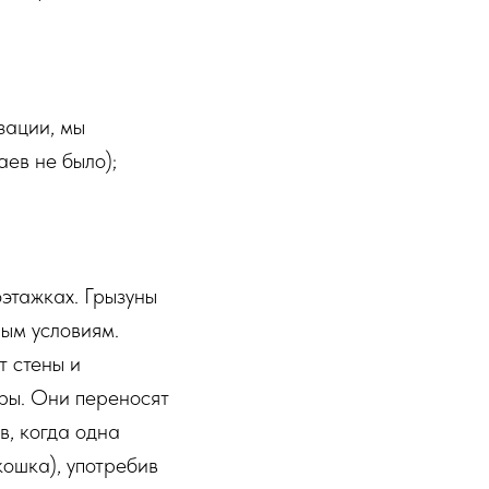
зации, мы
ев не было);
оэтажках. Грызуны
ным условиям.
т стены и
ры. Они переносят
, когда одна
ошка), употребив