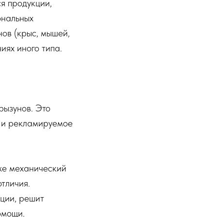
я продукции,
ональных
ов (крыс, мышей,
иях иного типа.
рызунов. Это
е и рекламируемое
же механический
тличия.
ации, решит
омощи.