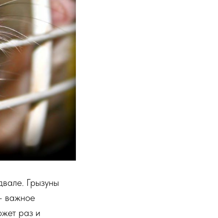
двале. Грызуны
– важное
жет раз и