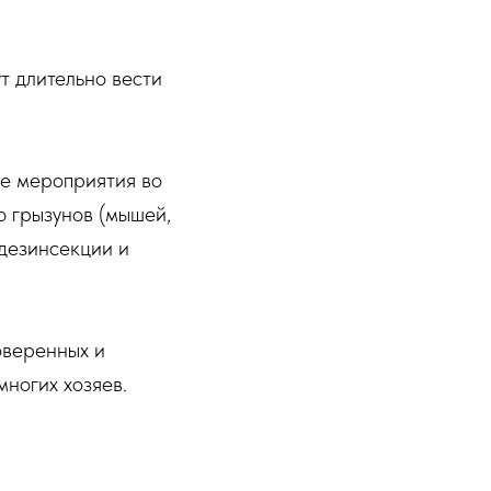
т длительно вести
е мероприятия во
ю грызунов (мышей,
 дезинсекции и
оверенных и
ногих хозяев.